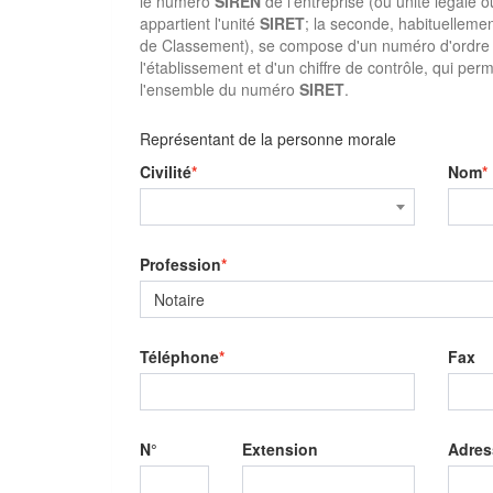
le numéro
SIREN
de l'entreprise (ou unité légale o
appartient l'unité
SIRET
; la seconde, habituellem
de Classement), se compose d'un numéro d'ordre à 
l'établissement et d'un chiffre de contrôle, qui perme
l'ensemble du numéro
SIRET
.
Représentant de la personne morale
Civilité
Nom
Profession
Notaire
Téléphone
Fax
N°
Extension
Adres