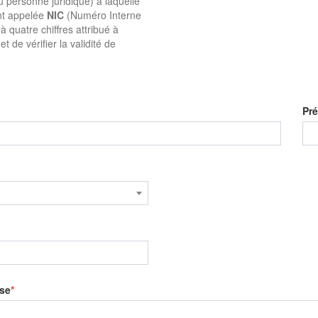
u personne juridique) à laquelle
ent appelée
NIC
(Numéro Interne
quatre chiffres attribué à
t de vérifier la validité de
Pr
se